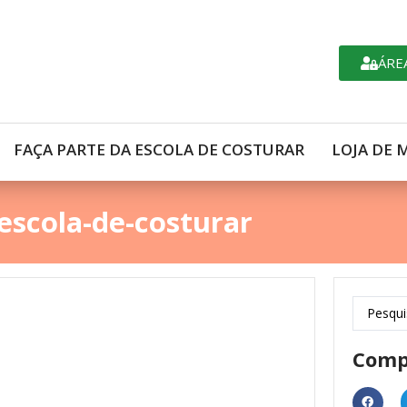
ÁRE
FAÇA PARTE DA ESCOLA DE COSTURAR
LOJA DE 
escola-de-costurar
Comp