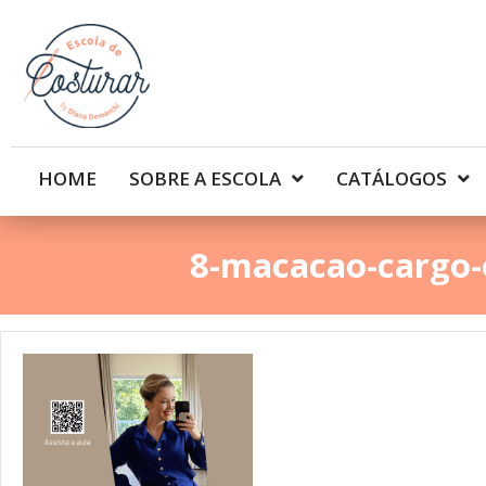
HOME
SOBRE A ESCOLA
CATÁLOGOS
8-macacao-cargo-