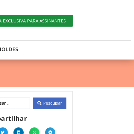
A EXCLUSIVA PARA ASSINANTES
MOLDES
Pesquisar
artilhar