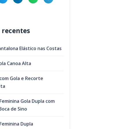
 recentes
antalona Elástico nas Costas
ola Canoa Alta
com Gola e Recorte
eta
Feminina Gola Dupla com
oca de Sino
Feminina Dupla