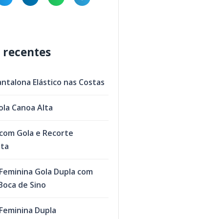
 recentes
antalona Elástico nas Costas
ola Canoa Alta
com Gola e Recorte
eta
Feminina Gola Dupla com
oca de Sino
Feminina Dupla