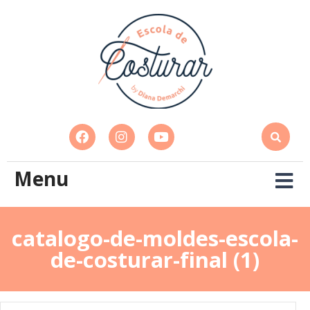
Menu
catalogo-de-moldes-escola-
de-costurar-final (1)