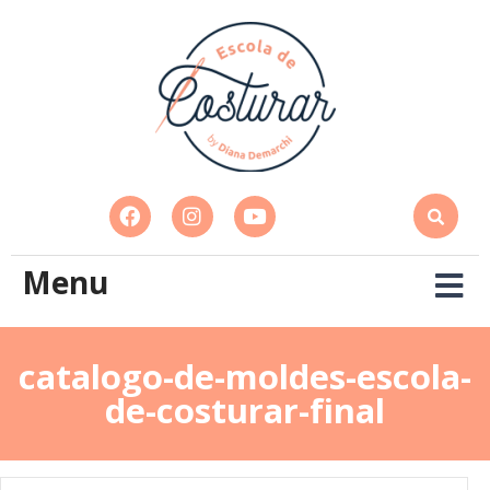
Menu
catalogo-de-moldes-escola-
de-costurar-final