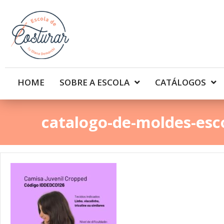
HOME
SOBRE A ESCOLA
CATÁLOGOS
catalogo-de-moldes-esco