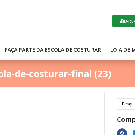
ÁRE
FAÇA PARTE DA ESCOLA DE COSTURAR
LOJA DE 
la-de-costurar-final (23)
Comp