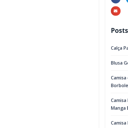
Posts
Calça P
Blusa G
Camisa 
Borbol
Camisa 
Manga B
Camisa 