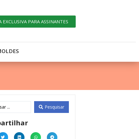
A EXCLUSIVA PARA ASSINANTES
MOLDES
Pesquisar
artilhar