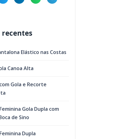
 recentes
antalona Elástico nas Costas
ola Canoa Alta
com Gola e Recorte
eta
Feminina Gola Dupla com
oca de Sino
Feminina Dupla