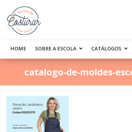
HOME
SOBRE A ESCOLA
CATÁLOGOS
catalogo-de-moldes-esco