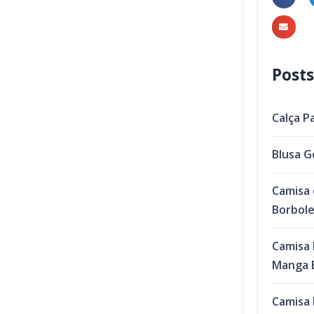
Posts
Calça P
Blusa G
Camisa 
Borbol
Camisa 
Manga B
Camisa 