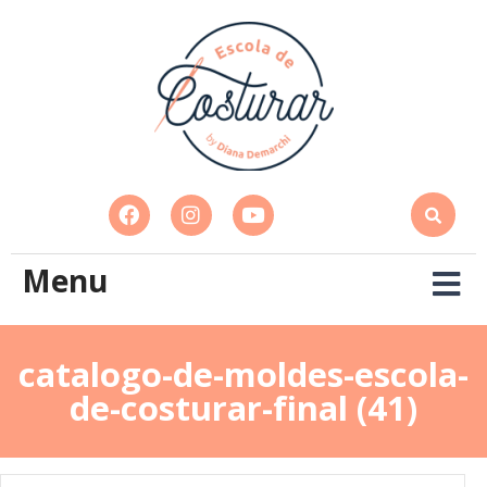
Menu
catalogo-de-moldes-escola-
de-costurar-final (41)