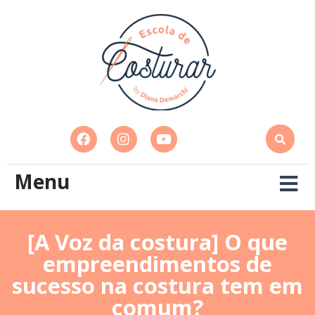
Menu
[A Voz da costura] O que
empreendimentos de
sucesso na costura tem em
comum?