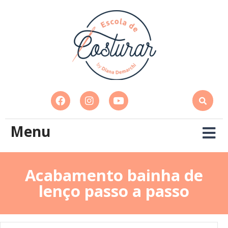
Menu
Acabamento bainha de
lenço passo a passo