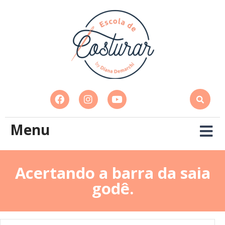
Menu
Acertando a barra da saia
godê.