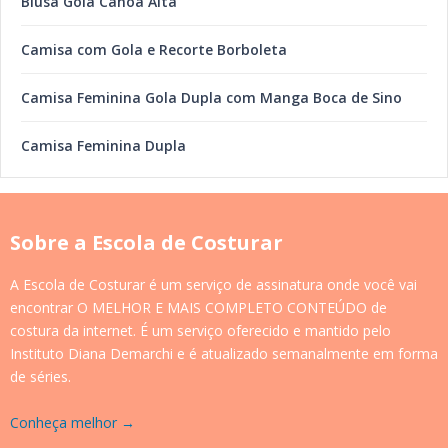
Blusa Gola Canoa Alta
Camisa com Gola e Recorte Borboleta
Camisa Feminina Gola Dupla com Manga Boca de Sino
Camisa Feminina Dupla
Sobre a Escola de Costurar
A Escola de Costurar é um serviço de assinatura onde você vai
encontrar O MELHOR E MAIS COMPLETO CONTEÚDO de
costura da internet. É um serviço oferecido e mantido pelo
Instituto Diana Demarchi e é atualizado semanalmente em forma
de séries.
Conheça melhor →