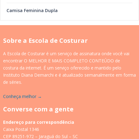
Camisa Feminina Dupla
Sobre a Escola de Costurar
A Escola de Costurar é um serviço de assinatura onde você vai
encontrar O MELHOR E MAIS COMPLETO CONTEÚDO de
costura da internet. É um serviço oferecido e mantido pelo
Instituto Diana Demarchi e é atualizado semanalmente em forma
de séries.
Conheça melhor →
Converse com a gente
Endereço para correspondência
Caixa Postal 1346
CEP 89251-972 – Jaraguá do Sul – SC