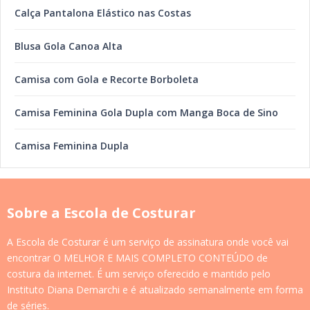
Calça Pantalona Elástico nas Costas
Blusa Gola Canoa Alta
Camisa com Gola e Recorte Borboleta
Camisa Feminina Gola Dupla com Manga Boca de Sino
Camisa Feminina Dupla
Sobre a Escola de Costurar
A Escola de Costurar é um serviço de assinatura onde você vai
encontrar O MELHOR E MAIS COMPLETO CONTEÚDO de
costura da internet. É um serviço oferecido e mantido pelo
Instituto Diana Demarchi e é atualizado semanalmente em forma
de séries.