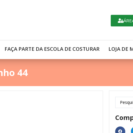
ÁRE
FAÇA PARTE DA ESCOLA DE COSTURAR
LOJA DE 
nho 44
Comp