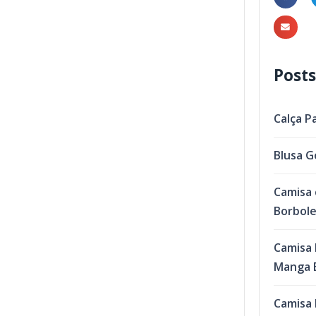
Posts
Calça P
Blusa G
Camisa 
Borbol
Camisa 
Manga B
Camisa 