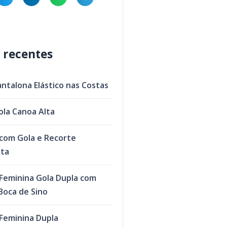
 recentes
antalona Elástico nas Costas
ola Canoa Alta
com Gola e Recorte
eta
Feminina Gola Dupla com
oca de Sino
Feminina Dupla