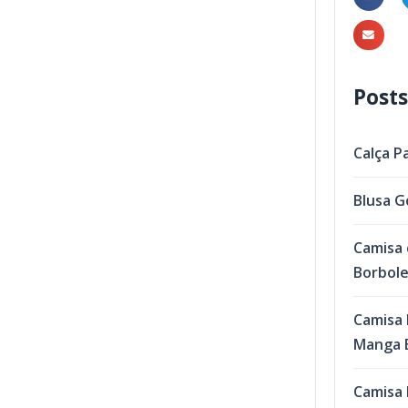
Posts
Calça P
Blusa G
Camisa 
Borbol
Camisa 
Manga B
Camisa 