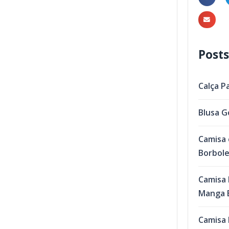
Posts
Calça P
Blusa G
Camisa 
Borbol
Camisa 
Manga B
Camisa 