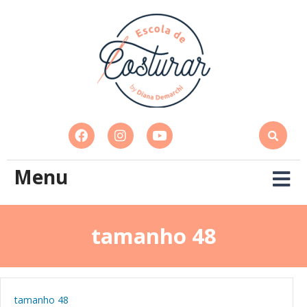
Menu
tamanho 48
tamanho 48