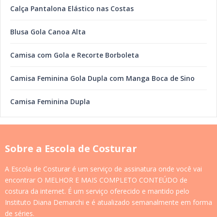
Calça Pantalona Elástico nas Costas
Blusa Gola Canoa Alta
Camisa com Gola e Recorte Borboleta
Camisa Feminina Gola Dupla com Manga Boca de Sino
Camisa Feminina Dupla
Sobre a Escola de Costurar
A Escola de Costurar é um serviço de assinatura onde você vai
encontrar O MELHOR E MAIS COMPLETO CONTEÚDO de
costura da internet. É um serviço oferecido e mantido pelo
Instituto Diana Demarchi e é atualizado semanalmente em forma
de séries.