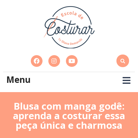
Menu
Blusa com manga godê:
aprenda a costurar essa
peça única e charmosa