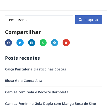
Pesquisar
Compartilhar
Posts recentes
Calça Pantalona Elástico nas Costas
Blusa Gola Canoa Alta
Camisa com Gola e Recorte Borboleta
Camisa Feminina Gola Dupla com Manga Boca de Sino