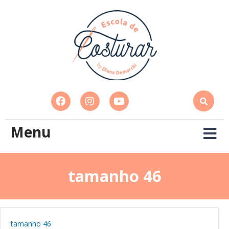
Menu
tamanho 46
tamanho 46