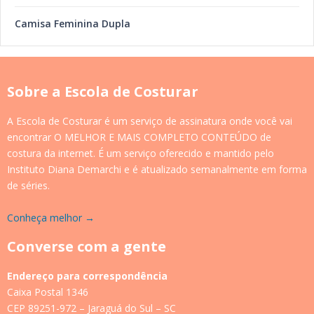
Camisa Feminina Dupla
Sobre a Escola de Costurar
A Escola de Costurar é um serviço de assinatura onde você vai
encontrar O MELHOR E MAIS COMPLETO CONTEÚDO de
costura da internet. É um serviço oferecido e mantido pelo
Instituto Diana Demarchi e é atualizado semanalmente em forma
de séries.
Conheça melhor →
Converse com a gente
Endereço para correspondência
Caixa Postal 1346
CEP 89251-972 – Jaraguá do Sul – SC