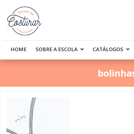
HOME
SOBRE A ESCOLA
CATÁLOGOS
bolinha