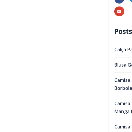
Posts
Calça P
Blusa G
Camisa 
Borbol
Camisa 
Manga B
Camisa 