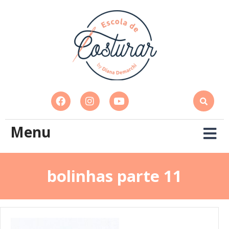
Menu
bolinhas parte 11