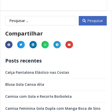
Pesquisar
Compartilhar
Posts recentes
Calça Pantalona Elástico nas Costas
Blusa Gola Canoa Alta
Camisa com Gola e Recorte Borboleta
Camisa Feminina Gola Dupla com Manga Boca de Sino