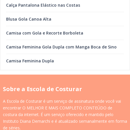
Calça Pantalona Elástico nas Costas
Blusa Gola Canoa Alta
Camisa com Gola e Recorte Borboleta
Camisa Feminina Gola Dupla com Manga Boca de Sino
Camisa Feminina Dupla
Sobre a Escola de Costurar
A Escola de Costurar é um serviço de assinatura onde você vai
encontrar O MELHOR E MAIS COMPLETO CONTEÚDO de
costura da internet. É um serviço oferecido e mantido pelo
Instituto Diana Demarchi e é atualizado semanalmente em forma
de séries.