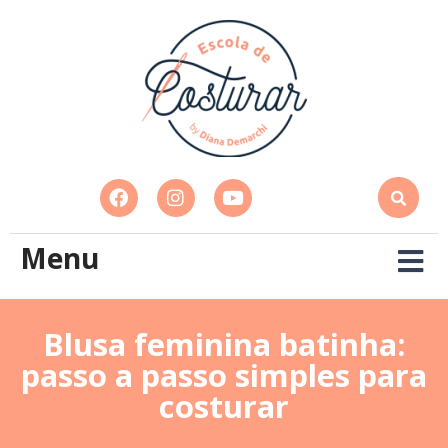
Menu
Blusa feminina batinha:
passo a passo simples para
costurar