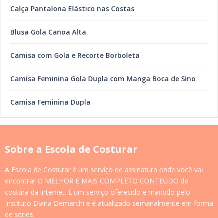
Calça Pantalona Elástico nas Costas
Blusa Gola Canoa Alta
Camisa com Gola e Recorte Borboleta
Camisa Feminina Gola Dupla com Manga Boca de Sino
Camisa Feminina Dupla
Sobre a Escola de Costurar
A Escola de Costurar é um serviço de assinatura onde você vai
encontrar O MELHOR E MAIS COMPLETO CONTEÚDO de
costura da internet. É um serviço oferecido e mantido pelo
Instituto Diana Demarchi e é atualizado semanalmente em forma
de séries.