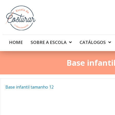
HOME
SOBRE A ESCOLA
CATÁLOGOS
Base infant
Base infantil tamanho 12