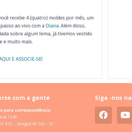
 você recebe 4 (quatro) moldes por mês, um
passo ao vivo com a
Diana
. Além disso,
ada sobre algum tema, já tivemos vestido
e e muito mais.
AQUI E ASSOCIE-SE!
rse com a gente
Siga -nos na
o para correspondência
stal 1346
1-972 – Jaraguá do Sul – SC