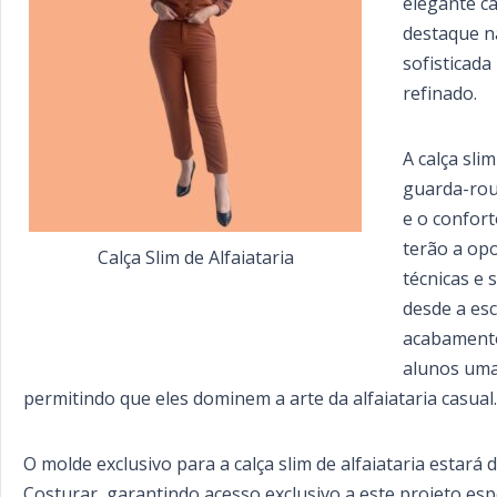
elegante ca
destaque n
sofisticad
refinado.
A calça sli
guarda-rou
e o confort
terão a op
Calça Slim de Alfaiataria
técnicas e 
desde a esc
acabamento
alunos uma 
permitindo que eles dominem a arte da alfaiataria casual.
O molde exclusivo para a calça slim de alfaiataria estará 
Costurar, garantindo acesso exclusivo a este projeto esp