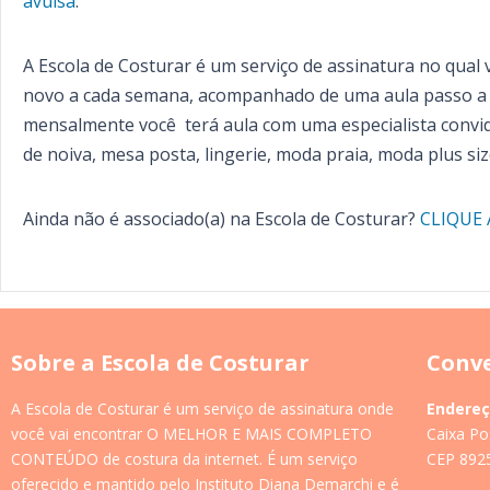
avulsa
.
A Escola de Costurar é um serviço de assinatura no qual
novo a cada semana, acompanhado de uma aula passo a 
mensalmente você terá aula com uma especialista convid
de noiva, mesa posta, lingerie, moda praia, moda plus siz
Ainda não é associado(a) na Escola de Costurar?
CLIQUE 
Sobre a Escola de Costurar
Conve
A Escola de Costurar é um serviço de assinatura onde
Endereç
você vai encontrar O MELHOR E MAIS COMPLETO
Caixa Po
CONTEÚDO de costura da internet. É um serviço
CEP 8925
oferecido e mantido pelo Instituto Diana Demarchi e é