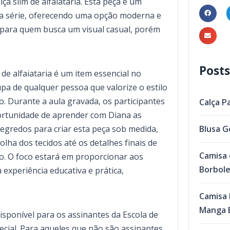
lça slim de alfaiataria. Esta peça é um
a série, oferecendo uma opção moderna e
a para quem busca um visual casual, porém
Posts
m de alfaiataria é um item essencial no
pa de qualquer pessoa que valorize o estilo
o. Durante a aula gravada, os participantes
Calça P
ortunidade de aprender com Diana as
segredos para criar esta peça sob medida,
Blusa G
olha dos tecidos até os detalhes finais de
Camisa 
. O foco estará em proporcionar aos
Borbol
experiência educativa e prática,
Camisa 
Manga B
disponível para os assinantes da Escola de
ecial. Para aqueles que não são assinantes,