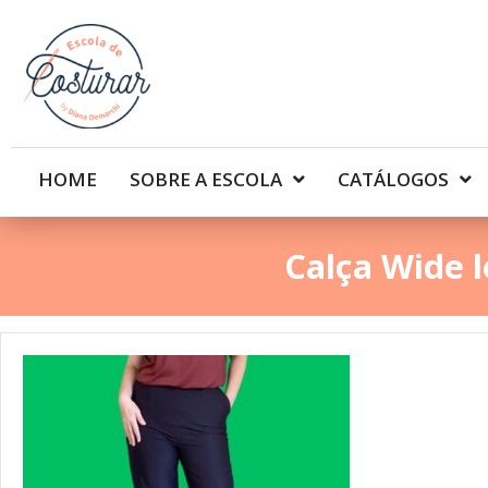
HOME
SOBRE A ESCOLA
CATÁLOGOS
Calça Wide 