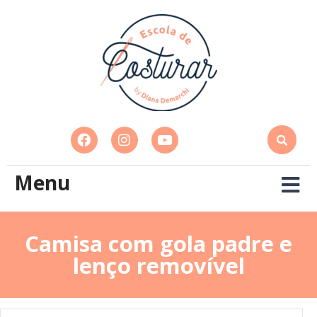
Menu
Camisa com gola padre e
lenço removível