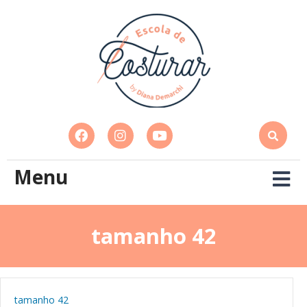
Menu
tamanho 42
tamanho 42