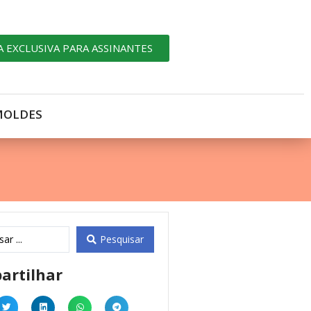
A EXCLUSIVA PARA ASSINANTES
MOLDES
Pesquisar
artilhar