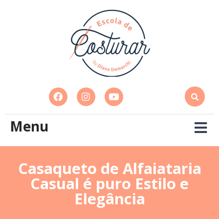
Menu
Casaqueto de Alfaiataria
Casual é puro Estilo e
Elegância