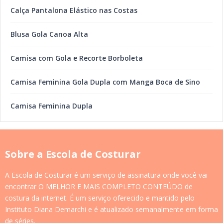
Calça Pantalona Elástico nas Costas
Blusa Gola Canoa Alta
Camisa com Gola e Recorte Borboleta
Camisa Feminina Gola Dupla com Manga Boca de Sino
Camisa Feminina Dupla
Sobre a Escola de Costurar
A Escola de Costurar é um serviço de assinatura onde você vai
encontrar O MELHOR E MAIS COMPLETO CONTEÚDO de
costura da internet. É um serviço oferecido e mantido pelo
Instituto Diana Demarchi e é atualizado semanalmente em forma
de séries.