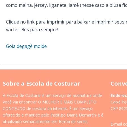
como malha, jersey, liganete, lamê (nesse caso a blusa fi
Clique no link para imprimir para baixar e imprimir seus
vai ter eles para sempre!
Gola degagê molde
Sobre a Escola de Costurar
Conve
A Escola de Costurar é um serviço de assinatura onde
Endereç
você vai encontrar O MELHOR E MAIS COMPLETO
Caixa Po
CONTEÚDO de costura da internet. É um serviço
CEP 8925
oferecido e mantido pelo Instituto Diana Demarchi e é
atualizado semanalmente em forma de séries.
E-mail c