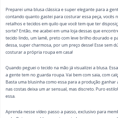
Preparei uma blusa clássica e super elegante para a gente
contando quanto gastei para costurar essa peça, vocês nã
retalhos e tecidos em quilo que você tem que ter dispos
sorte? Então, me acabei em uma loja dessas que encontre
tecido lindo, um lamê, preto com leve brilho dourado e pa
dessa, super charmosa, por um preço desse! Esse sem d
costurar a própria roupa em casa!
Quando peguei o tecido na mão já visualizei a blusa. Es
a gente tem no guarda roupa. Vai bem com saia, com calça
Basta uma blusinha como essa para a produção ganhar a
nas costas deixa um ar sensual, mas discreto. Puro est
essa.
Aprenda nesse vídeo passo a passo, exclusivo para membr