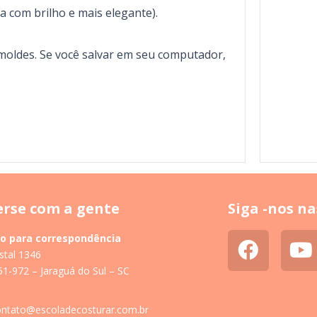
ca com brilho e mais elegante).
 moldes. Se você salvar em seu computador,
rse com a gente
Siga -nos na
o para correspondência
stal 1346
1-972 – Jaraguá do Sul – SC
ontato@escoladecosturar.com.br