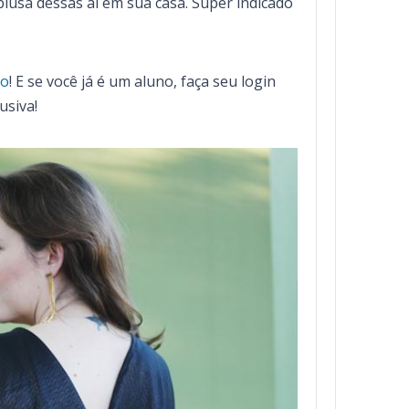
lusa dessas aí em sua casa. Super indicado
mo
! E se você já é um aluno, faça seu login
usiva!