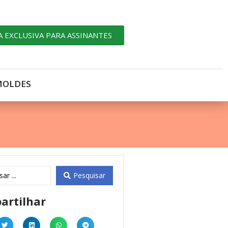
A EXCLUSIVA PARA ASSINANTES
MOLDES
Pesquisar
artilhar