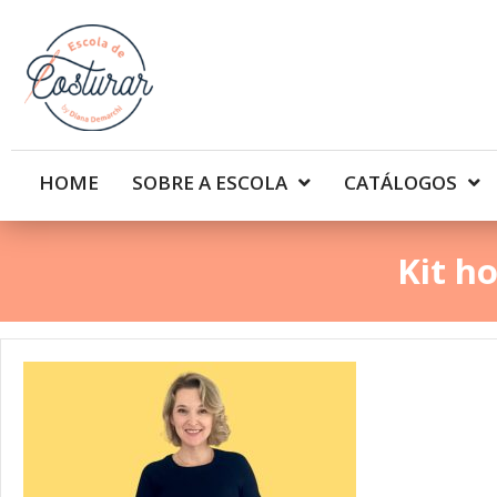
HOME
SOBRE A ESCOLA
CATÁLOGOS
Kit h