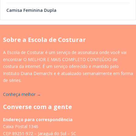
Camisa Feminina Dupla
Sobre a Escola de Costurar
A Escola de Costurar é um serviço de assinatura onde você vai
encontrar O MELHOR E MAIS COMPLETO CONTEÚDO de
costura da internet. É um serviço oferecido e mantido pelo
Instituto Diana Demarchi e é atualizado semanalmente em forma
de séries.
Conheça melhor →
Converse com a gente
Endereço para correspondência
Caixa Postal 1346
CEP 89251-972 – Jaraguá do Sul – SC