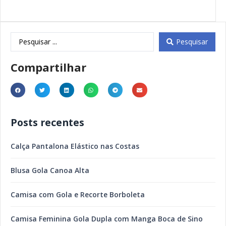
Pesquisar
Compartilhar
Posts recentes
Calça Pantalona Elástico nas Costas
Blusa Gola Canoa Alta
Camisa com Gola e Recorte Borboleta
Camisa Feminina Gola Dupla com Manga Boca de Sino