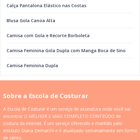
Calça Pantalona Elástico nas Costas
Blusa Gola Canoa Alta
Camisa com Gola e Recorte Borboleta
Camisa Feminina Gola Dupla com Manga Boca de Sino
Camisa Feminina Dupla
Sobre a Escola de Costurar
A Escola de Costurar é um serviço de assinatura onde você vai
encontrar O MELHOR E MAIS COMPLETO CONTEÚDO de
costura da internet. É um serviço oferecido e mantido pelo
Instituto Diana Demarchi e é atualizado semanalmente em forma
de séries.