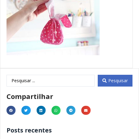
Pesquisar
Compartilhar
Posts recentes