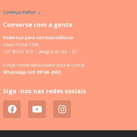
Conheça melhor →
Converse com a gente
Endereço para correspondência
Caixa Postal 1346
CEP 89251-972 – Jaraguá do Sul – SC
E-mail contato@escoladecosturar.com.br
WhatsApp (47) 99140-2002
Siga -nos nas redes sociais