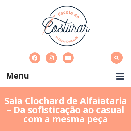
Menu
Saia Clochard de Alfaiataria
– Da sofisticação ao casual
com a mesma peça