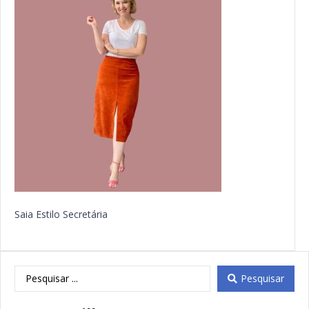
Saia Estilo Secretária
Pesquisar