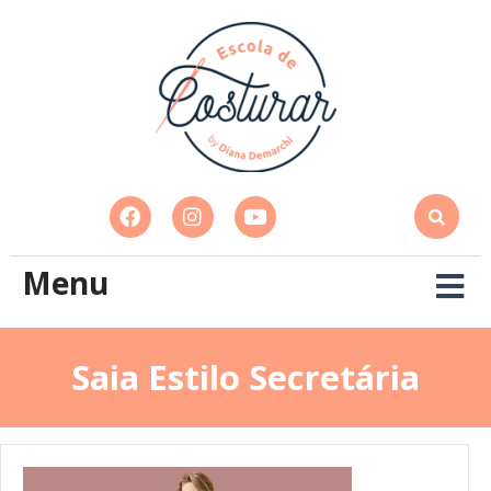
Menu
Saia Estilo Secretária