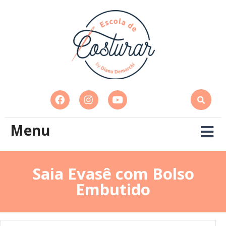
Menu
Saia Evasê com Bolso
Embutido