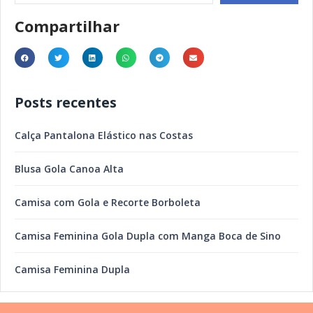
Compartilhar
Posts recentes
Calça Pantalona Elástico nas Costas
Blusa Gola Canoa Alta
Camisa com Gola e Recorte Borboleta
Camisa Feminina Gola Dupla com Manga Boca de Sino
Camisa Feminina Dupla