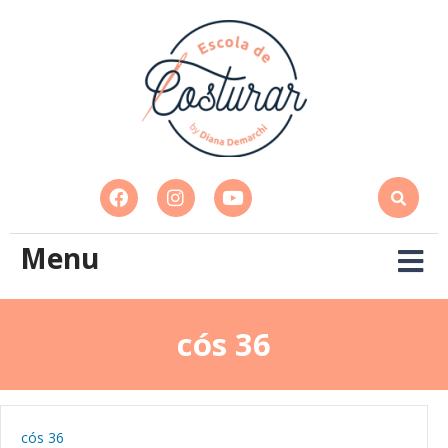
Menu
cós 36
cós 36