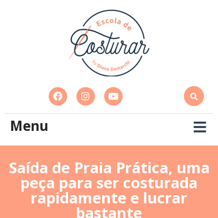
Menu
Saída de Praia Prática, uma
peça para ser costurada
rapidamente e lucrar
bastante