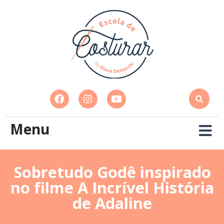
Menu
Sobretudo Godê inspirado
no filme A Incrível História
de Adaline