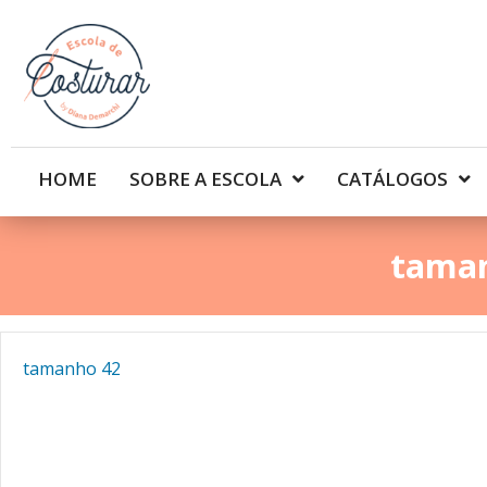
HOME
SOBRE A ESCOLA
CATÁLOGOS
tama
tamanho 42