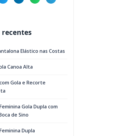
 recentes
antalona Elástico nas Costas
ola Canoa Alta
com Gola e Recorte
eta
Feminina Gola Dupla com
oca de Sino
Feminina Dupla