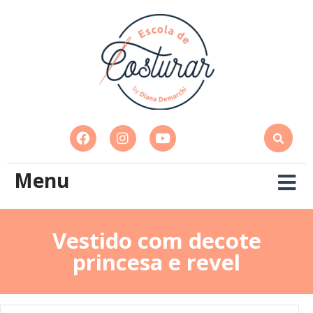
Menu
Vestido com decote
princesa e revel